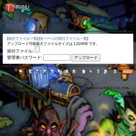
[
トップ
] [
編集
|
差分
|
履歴
|
添付
|
リロード
] [
新規
|
一覧
|
検索
|
最終更新
|
ヘルプ
]
[
添付ファイル一覧
] [
全ページの添付ファイル一覧
]
アップロード可能最大ファイルサイズは 1,024KB です。
添付ファイル:
管理者パスワード:
Site admin:
anonymous
PukiWiki 1.5.4
© 2001-2022
PukiWiki Development Team
. Powered by PHP 7.4.33. HTML
convert time: 0.001 sec.