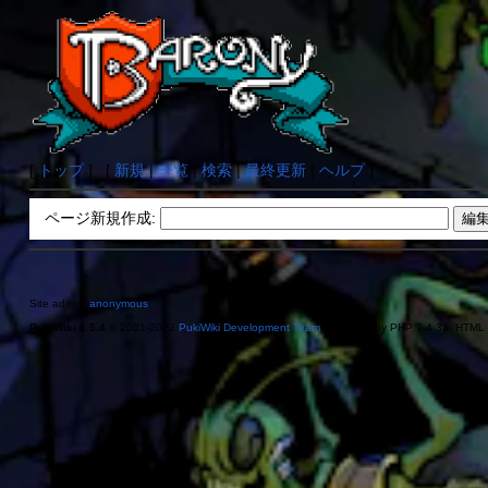
[
トップ
] [
新規
|
一覧
|
検索
|
最終更新
|
ヘルプ
]
ページ新規作成:
Site admin:
anonymous
PukiWiki 1.5.4
© 2001-2022
PukiWiki Development Team
. Powered by PHP 7.4.33. HTML c