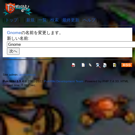
[
トップ
] [
新規
|
一覧
|
検索
|
最終更新
|
ヘルプ
]
Gnome
の名前を変更します。
新しい名前:
Site admin:
anonymous
PukiWiki 1.5.4
© 2001-2022
PukiWiki Development Team
. Powered by PHP 7.4.33. HTML
convert time: 0.002 sec.