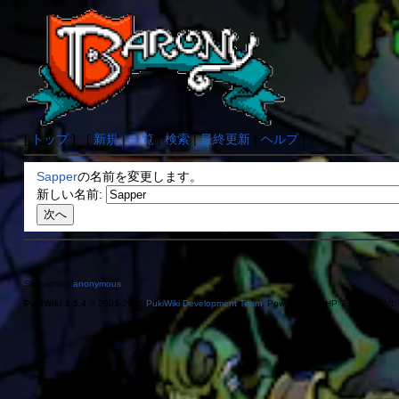
[
トップ
] [
新規
|
一覧
|
検索
|
最終更新
|
ヘルプ
]
Sapper
の名前を変更します。
新しい名前:
Site admin:
anonymous
PukiWiki 1.5.4
© 2001-2022
PukiWiki Development Team
. Powered by PHP 7.4.33. HTML c