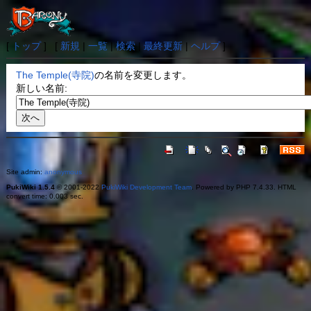
[
トップ
] [
新規
|
一覧
|
検索
|
最終更新
|
ヘルプ
]
The Temple(寺院)
の名前を変更します。
新しい名前:
Site admin:
anonymous
PukiWiki 1.5.4
© 2001-2022
PukiWiki Development Team
. Powered by PHP 7.4.33. HTML
convert time: 0.003 sec.