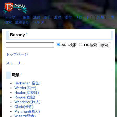
[
トップ
] [
編集
|
凍結
|
差分
|
履歴
|
添付
|
リロード
] [
新規
|
一覧
|
検索
|
最終更新
|
ヘルプ
]
Barony
†
AND検索
OR検索
トップページ
ストーリー
↑
†
職業
Barbarian(蛮族)
Warrier(兵士)
Healer(治療師)
Rogue(盗賊)
Wanderer(旅人)
Cleric(僧侶)
Merchant(商人)
Wizard(賢者)