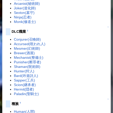
Arcanist(秘術師)
Joker(道化師)
Sexton(墓守)
Ninja(忍者)
Monk(修道士)
↑
†
DLC職業
Conjurer(召喚師)
Accursed(呪われ人)
Mesmer(幻術師)
Brewer(酒屋)
Mechanist(整備士)
Punisher(断罪者)
Shaman(呪術師)
Hunter(狩人)
Bard(吟遊詩人)
Sapper(工兵)
Scion(継承者)
Hermit(隠者)
Paladin(聖騎士)
↑
†
種族
Human(人間)