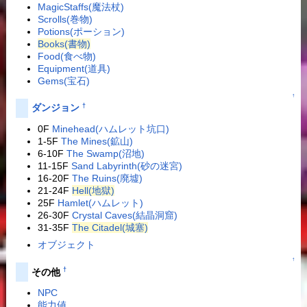
MagicStaffs(魔法杖)
Scrolls(巻物)
Potions(ポーション)
Books(書物)
Food(食べ物)
Equipment(道具)
Gems(宝石)
↑
†
ダンジョン
0F
Minehead(ハムレット坑口)
1-5F
The Mines(鉱山)
6-10F
The Swamp(沼地)
11-15F
Sand Labyrinth(砂の迷宮)
16-20F
The Ruins(廃墟)
21-24F
Hell(地獄)
25F
Hamlet(ハムレット)
26-30F
Crystal Caves(結晶洞窟)
31-35F
The Citadel(城塞)
オブジェクト
↑
†
その他
NPC
能力値