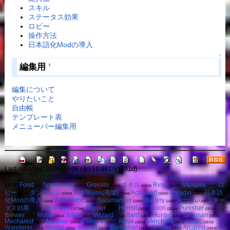
スキル
ステータス効果
ロビー
操作方法
日本語化Modの導入
↑
編集用
†
編集について
やりたいこと
自由帳
テンプレート表
メニューバー編集用
(181d)
Last-modified: 2026-02-06 (金) 12:39:05
Link:
Food
Spellbooks
Gremlin
スキル
Rings
Vampire
ロ
(8d)
(107d)
(125d)
(160d)
(161d)
(161d)
ビー
ダンジョン
The Ruins(廃墟)
Accursed
Paladin
日本語
(165d)
(165d)
(166d)
(166d)
(166d)
化Modの導入
Automaton
Salamander
Barony
Armor
ステー
(166d)
(168d)
(168d)
(168d)
(172d)
タス効果
Equipment
Sapper
Hermit
Scion
Punisher
(172d)
(179d)
(181d)
(181d)
(181d)
(181d)
Brewer
Monk
Joker
Wizard
Bard
Hunter
Shaman
(181d)
(181d)
(181d)
(181d)
(181d)
(181d)
(181d)
Mechanist
Mesmer
Conjurer
Ninja
Merchant
Cleric
(181d)
(181d)
(181d)
(181d)
(181d)
(181d)
Wanderer
Healer
Warrier
Barbarian
Sexton
Arcanist
(181d)
(181d)
(181d)
(181d)
(181d)
(181d)